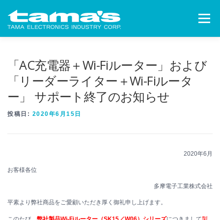
コンテンツへスキップ
メニュー
ニュースリリース
製品情報
適合を調べる
「AC充電器＋Wi-Fiルーター」および
「リーダーライター＋Wi-Fiルータ
ー」 サポート終了のお知らせ
サポート
会社情報
投稿日:
2020年6月15日
2020年6月
お客様各位
多摩電子工業株式会社
平素より弊社商品をご愛顧いただき厚く御礼申し上げます。
このたび、
弊社製品Wi-Fiルーター（SK15／W06）シリーズ
につきまして
製